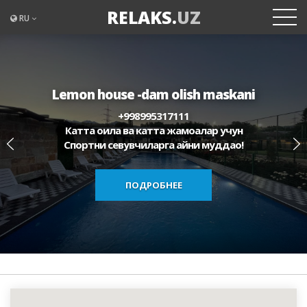
RELAKS.
UZ
RU
Lemon house -dam olish maskani
Lemon house -dam olish maskani
+998995317111
+998995317111
Катта оила ва катта жамоалар учун
Катта оила ва катта жамоалар учун
Спортни севувчиларга айни муддао!
Спортни севувчиларга айни муддао!
ПОДРОБНЕЕ
ПОДРОБНЕЕ