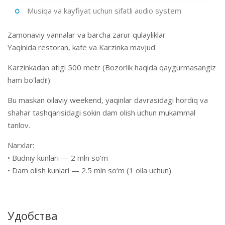
Musiqa va kayfiyat uchun sifatli audio system
Zamonaviy vannalar va barcha zarur qulayliklar
Yaqinida restoran, kafe va Karzinka mavjud
Karzinkadan atigi 500 metr (Bozorlik haqida qaygurmasangiz
ham bo'ladi!)
Bu maskan oilaviy weekend, yaqinlar davrasidagi hordiq va
shahar tashqarisidagi sokin dam olish uchun mukammal
tanlov.
Narxlar:
• Budniy kunlari — 2 mln so‘m
• Dam olish kunlari — 2.5 mln so‘m (1 oila uchun)
Удобства