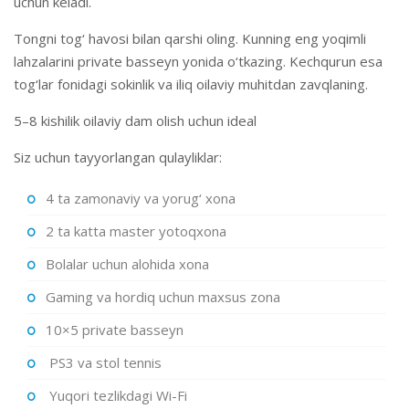
uchun keladi.
Tongni tog‘ havosi bilan qarshi oling. Kunning eng yoqimli
lahzalarini private basseyn yonida o‘tkazing. Kechqurun esa
tog‘lar fonidagi sokinlik va iliq oilaviy muhitdan zavqlaning.
5–8 kishilik oilaviy dam olish uchun ideal
Siz uchun tayyorlangan qulayliklar:
4 ta zamonaviy va yorug‘ xona
2 ta katta master yotoqxona
Bolalar uchun alohida xona
Gaming va hordiq uchun maxsus zona
10×5 private basseyn
PS3 va stol tennis
Yuqori tezlikdagi Wi-Fi