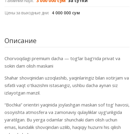
3 000 000 сум
Тахминий нарх:
за сутки
Цены за выходные дни:
4 000 000 сум
Описание
Chorvoqdagi premium dacha — tog‘lar bag‘rida privat va
sokin dam olish maskani
Shahar shovqinidan uzoqlashib, yaqinlaringiz bilan xotirjam va
sifatli vaqt o‘tkazishni istasangiz, ushbu dacha aynan siz
izlayotgan manzil.
“Bochka” orientiri yaqinida joylashgan maskan sof tog‘ havosi,
osoyishta atmosfera va zamonaviy qulayliklar uyg‘unligida
yaratilgan. Bu yerga odamlar shunchaki dam olish uchun
emas, kundalik shovqindan uzilib, haqiqiy huzurni his qilish