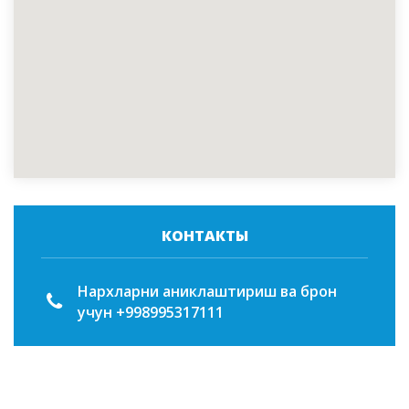
КОНТАКТЫ
Нархларни аниклаштириш ва брон
учун +998995317111