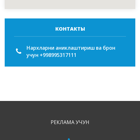
КОНТАКТЫ
Нархларни аниклаштириш ва брон
учун +998995317111
РЕКЛАМА УЧУН